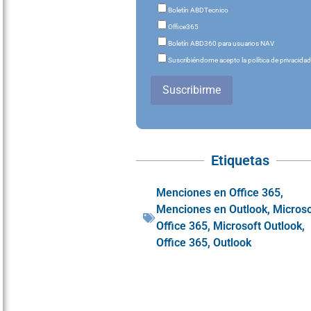
Boletín ABDTecnico
Office365
Boletín ABD360 para usuarios NAV
Suscribiéndome acepto la política de privacida
Suscribirme
Etiquetas
Menciones en Office 365
,
Menciones en Outlook
,
Microso
Office 365
,
Microsoft Outlook
,
Office 365
,
Outlook