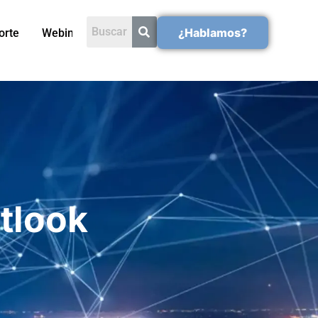
¿Hablamos?
orte
Webinars
tlook