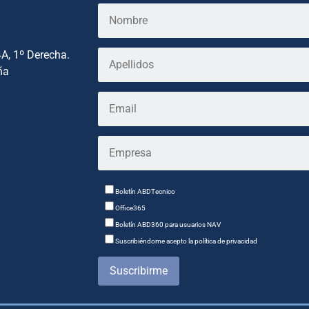
4A, 1º Derecha.
ña
Boletín ABDTecnico
Office365
Boletín ABD360 para usuarios NAV
Suscribiéndome acepto la política de privacidad
Suscribirme