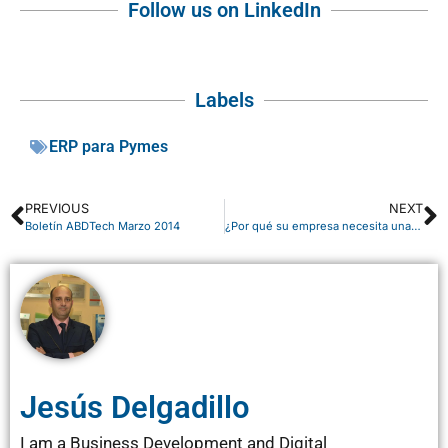
Follow us on LinkedIn
Labels
ERP para Pymes
PREVIOUS
NEXT
Boletín ABDTech Marzo 2014
¿Por qué su empresa necesita una solución BI?
Jesús Delgadillo
I am a Business Development and Digital