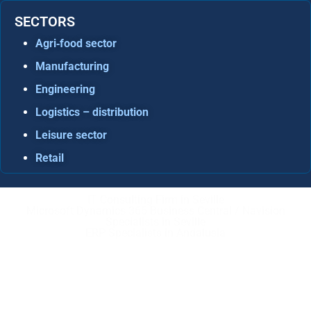
SECTORS
Agri‑food sector
Manufacturing
Engineering
Logistics – distribution
Leisure sector
Retail
IT Consulting Firm in Seville
Microsoft Dynamics 365 Business Central / Navision
Specialists in Seville
ERP Specialists in Andalusia
Copyright © ABD Informática, S.L
LEGAL NOTICE
–
COOKIE POLICY
–
PRIVACE POLICY