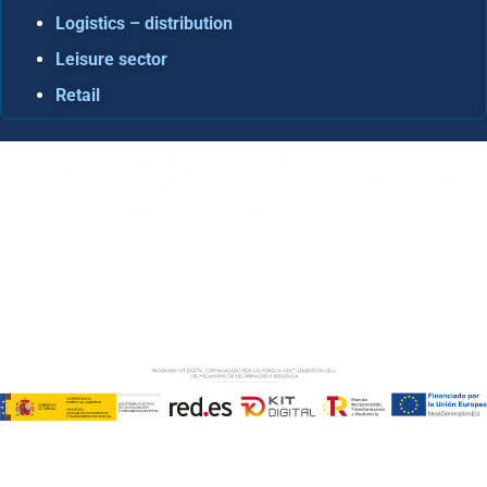
Logistics – distribution
Leisure sector
Retail
IT Consulting Firm in Seville
Microsoft Dynamics 365 Business Central / Navision
Specialists in Seville
ERP Specialists in Andalusia
Copyright © ABD Informática, S.L
LEGAL NOTICE
–
COOKIE POLICY
–
PRIVACE POLICY