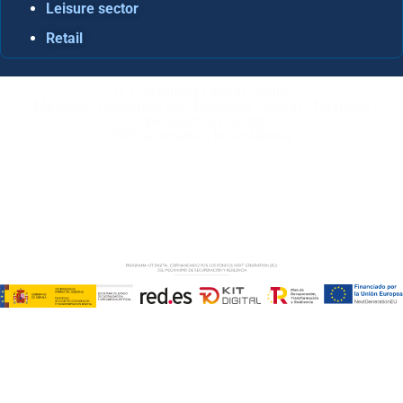
Leisure sector
Retail
IT Consulting Firm in Seville
Microsoft Dynamics 365 Business Central / Navision
Specialists in Seville
ERP Specialists in Andalusia
Copyright © ABD Informática, S.L
LEGAL NOTICE
–
COOKIE POLICY
–
PRIVACE POLICY