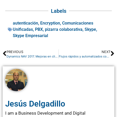
Labels
autenticación
,
Encryption
,
Comunicaciones
Unificadas
,
PBX
,
pizarra colaborativa
,
Skype
,
Skype Empresarial
PREVIOUS
NEXT
Dynamics NAV 2017. Mejoras en cliente Web
Flujos rápidos y automatizados con Microsoft Flow
Jesús Delgadillo
I am a Business Development and Digital