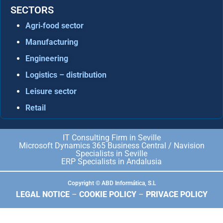
SECTORS
Agri‑food sector
Manufacturing
Engineering
Logistics – distribution
Leisure sector
Retail
IT Consulting Firm in Seville
Microsoft Dynamics 365 Business Central / Navision
Specialists in Seville
ERP Specialists in Andalusia
Copyright © ABD Informática, S.L
LEGAL NOTICE
–
COOKIE POLICY
–
PRIVACE POLICY