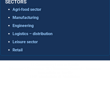
SECTORS
Agri‑food sector
Manufacturing
Engineering
Logistics – distribution
Leisure sector
Retail
IT Consulting Firm in Seville
Microsoft Dynamics 365 Business Central / Navision
Specialists in Seville
ERP Specialists in Andalusia
Copyright © ABD Informática, S.L
LEGAL NOTICE
–
COOKIE POLICY
–
PRIVACE POLICY