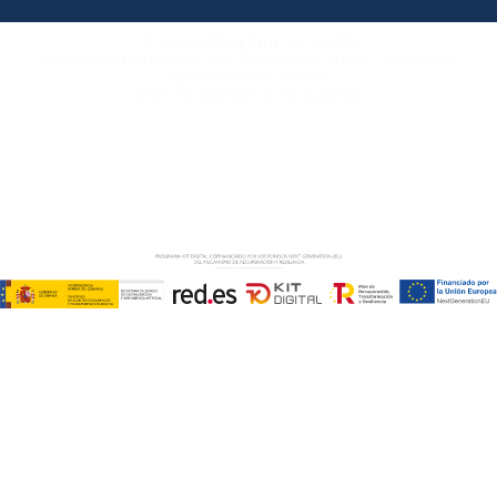
IT Consulting Firm in Seville
Microsoft Dynamics 365 Business Central / Navision
Specialists in Seville
ERP Specialists in Andalusia
Copyright © ABD Informática, S.L
LEGAL NOTICE
–
COOKIE POLICY
–
PRIVACE POLICY