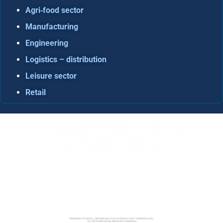
Agri‑food sector
Manufacturing
Engineering
Logistics – distribution
Leisure sector
Retail
IT Consulting Firm in Seville
Microsoft Dynamics 365 Business Central / Navision
Specialists in Seville
ERP Specialists in Andalusia
Copyright © ABD Informática, S.L
LEGAL NOTICE
–
COOKIE POLICY
–
PRIVACE POLICY