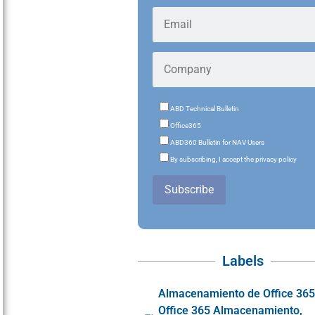
ABD Technical Bulletin
Office365
ABD360 Bulletin for NAV Users
By subscribing, I accept the privacy policy
Subscribe
Labels
Almacenamiento de Office 36
Office 365 Almacenamiento
,