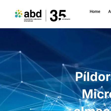
Home
A
Píldo
Micr