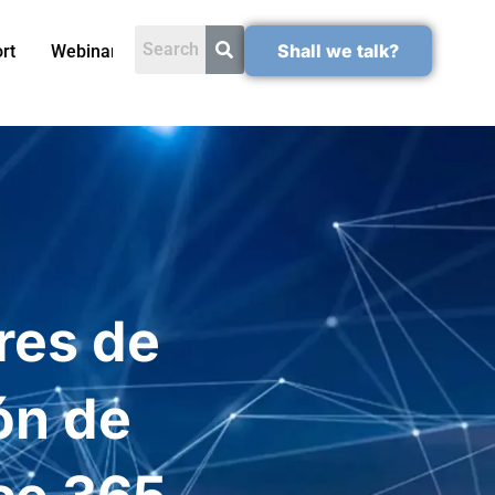
Shall we talk?
rt
Webinars
res de
ón de