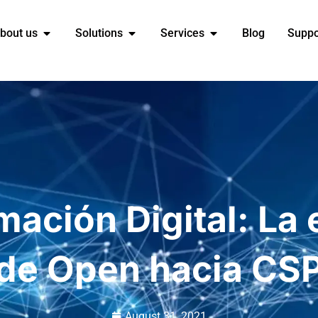
bout us
Solutions
Services
Blog
Suppo
mación Digital: La 
de Open hacia CS
August 31, 2021