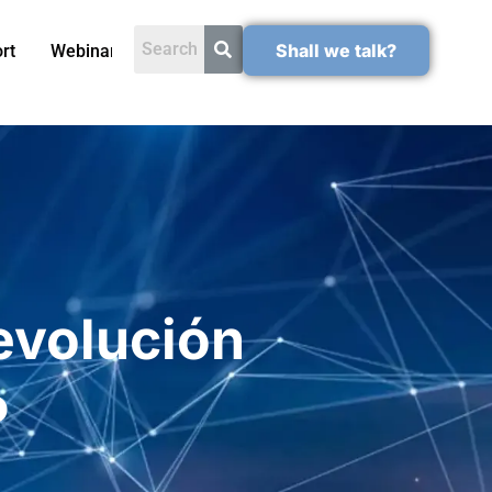
Shall we talk?
rt
Webinars
evolución
P