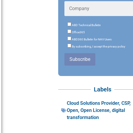
ABD Technical Bulletin
Office365
ABD360 Bulletin for NAV Users
By subscribing, I accept the privacy policy
Subscribe
Labels
Cloud Solutions Provider
,
CSP
,
Open
,
Open License
,
digital
transformation