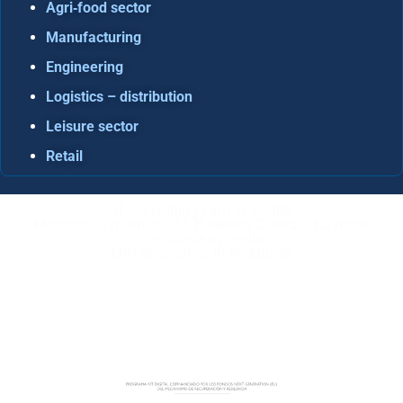
Agri‑food sector
Manufacturing
Engineering
Logistics – distribution
Leisure sector
Retail
IT Consulting Firm in Seville
Microsoft Dynamics 365 Business Central / Navision
Specialists in Seville
ERP Specialists in Andalusia
Copyright © ABD Informática, S.L
LEGAL NOTICE
–
COOKIE POLICY
–
PRIVACE POLICY