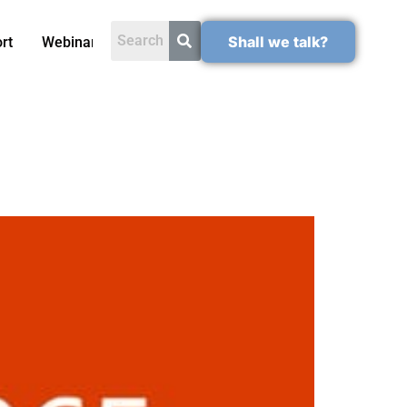
Shall we talk?
rt
Webinars