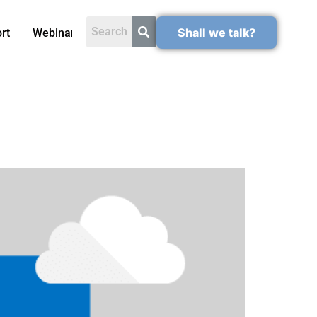
Shall we talk?
rt
Webinars