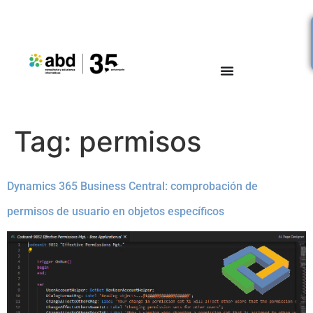
Tag:
permisos
Dynamics 365 Business Central: comprobación de
permisos de usuario en objetos específicos