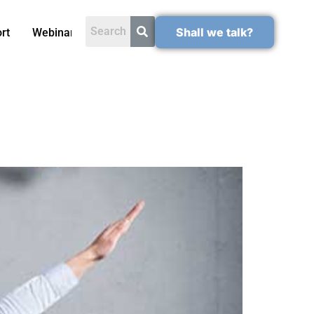
Shall we talk?
rt
Webinars