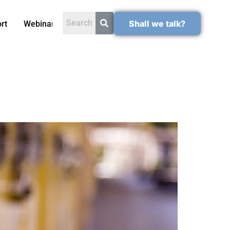
Shall we talk?
rt
Webinars