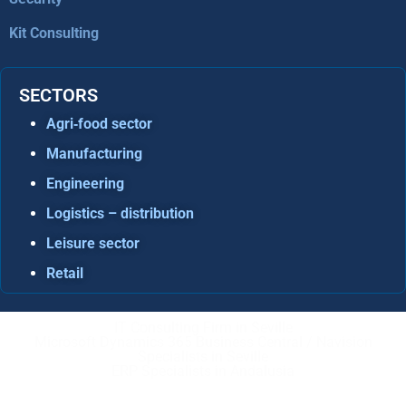
Kit Consulting
SECTORS
Agri‑food sector
Manufacturing
Engineering
Logistics – distribution
Leisure sector
Retail
IT Consulting Firm in Seville
Microsoft Dynamics 365 Business Central / Navision
Specialists in Seville
ERP Specialists in Andalusia