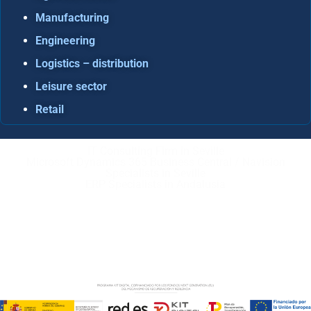
Manufacturing
Engineering
Logistics – distribution
Leisure sector
Retail
IT Consulting Firm in Seville
Microsoft Dynamics 365 Business Central / Navision
Specialists in Seville
ERP Specialists in Andalusia
Copyright © ABD Informática, S.L
LEGAL NOTICE
–
COOKIE POLICY
–
PRIVACE POLICY