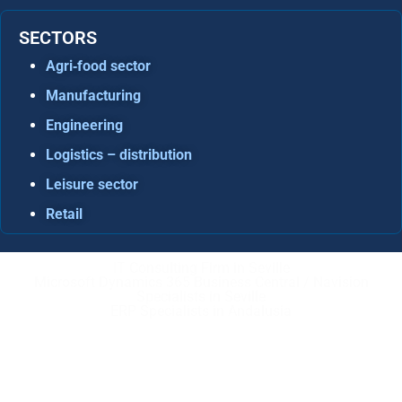
SECTORS
Agri‑food sector
Manufacturing
Engineering
Logistics – distribution
Leisure sector
Retail
IT Consulting Firm in Seville
Microsoft Dynamics 365 Business Central / Navision
Specialists in Seville
ERP Specialists in Andalusia
Copyright © ABD Informática, S.L
LEGAL NOTICE
–
COOKIE POLICY
–
PRIVACE POLICY