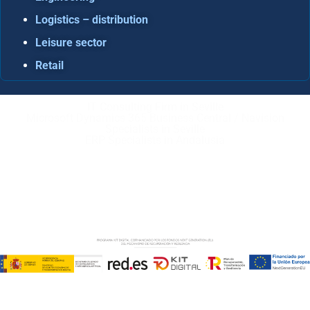
Logistics – distribution
Leisure sector
Retail
IT Consulting Firm in Seville
Microsoft Dynamics 365 Business Central / Navision
Specialists in Seville
ERP Specialists in Andalusia
Copyright © ABD Informática, S.L
LEGAL NOTICE
–
COOKIE POLICY
–
PRIVACE POLICY