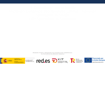
IT Consulting Firm in Seville
Microsoft Dynamics 365 Business Central / Navision
Specialists in Seville
ERP Specialists in Andalusia
Copyright © ABD Informática, S.L
LEGAL NOTICE
–
COOKIE POLICY
–
PRIVACE POLICY