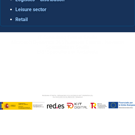
Leisure sector
Retail
IT Consulting Firm in Seville
Microsoft Dynamics 365 Business Central / Navision
Specialists in Seville
ERP Specialists in Andalusia
Copyright © ABD Informática, S.L
LEGAL NOTICE
–
COOKIE POLICY
–
PRIVACE POLICY