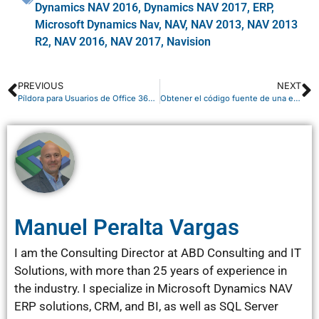
Dynamics NAV 2016
,
Dynamics NAV 2017
,
ERP
,
Microsoft Dynamics Nav
,
NAV
,
NAV 2013
,
NAV 2013
R2
,
NAV 2016
,
NAV 2017
,
Navision
PREVIOUS
NEXT
Píldora para Usuarios de Office 365: acceso a MyAnalytics
Obtener el código fuente de una extensión .app en Microsoft Dynamics Business Central 365
Manuel Peralta Vargas
I am the Consulting Director at ABD Consulting and IT
Solutions, with more than 25 years of experience in
the industry. I specialize in Microsoft Dynamics NAV
ERP solutions, CRM, and BI, as well as SQL Server