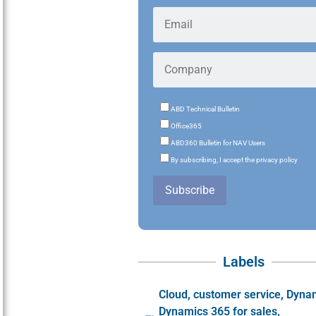
ABD Technical Bulletin
Office365
ABD360 Bulletin for NAV Users
By subscribing, I accept the privacy policy
Subscribe
Labels
Cloud
,
customer service
,
Dyna
Dynamics 365 for sales
,