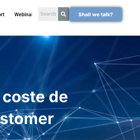
Shall we talk?
rt
Webinars
 coste de
ustomer