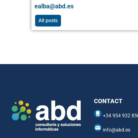
ealba@abd.es
All posts
CONTACT
+34 954 932 85
info@abd.es