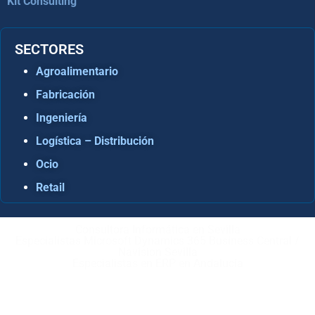
Kit Consulting
SECTORES
Agroalimentario
Fabricación
Ingeniería
Logística – Distribución
Ocio
Retail
Consultora Informática en Sevilla
Especialistas Microsoft Dynamics 365 Business Central /
Navision Sevilla
Especialistas en ERP en Andalucía
Copyright © ABD Informática, S.L
AVISO LEGAL
–
POLÍTICA DE COOKIES
–
POLÍTICA DE