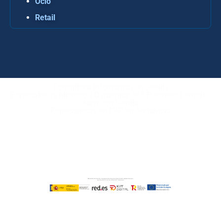
Ocio
Retail
Consultora Informática en Sevilla
Especialistas Microsoft Dynamics 365 Business Central /
Navision Sevilla
Especialistas en ERP en Andalucía
Copyright © ABD Informática, S.L
AVISO LEGAL
–
POLÍTICA DE COOKIES
–
POLÍTICA DE
PRIVACIDAD