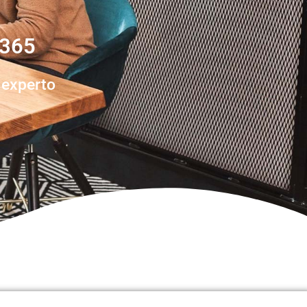
 365
 experto