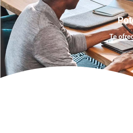
Pot
Te ofre