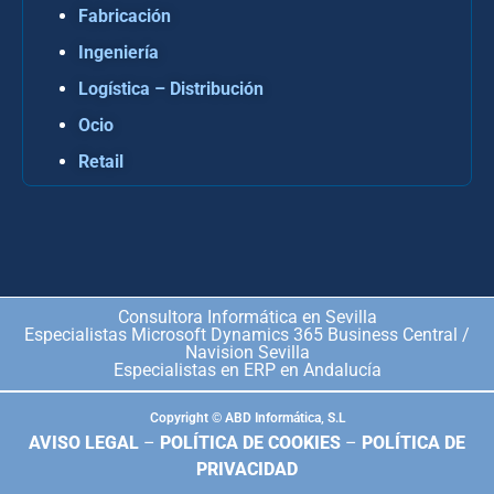
Fabricación
Ingeniería
Logística – Distribución
Ocio
Retail
Consultora Informática en Sevilla
Especialistas Microsoft Dynamics 365 Business Central /
Navision Sevilla
Especialistas en ERP en Andalucía
Copyright © ABD Informática, S.L
AVISO LEGAL
–
POLÍTICA DE COOKIES
–
POLÍTICA DE
PRIVACIDAD