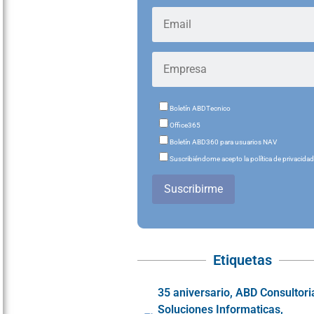
Boletín ABDTecnico
Office365
Boletín ABD360 para usuarios NAV
Suscribiéndome acepto la política de privacida
Suscribirme
Etiquetas
35 aniversario
,
ABD Consultori
Soluciones Informaticas
,