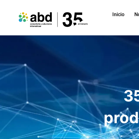
Inicio
N
3
prod