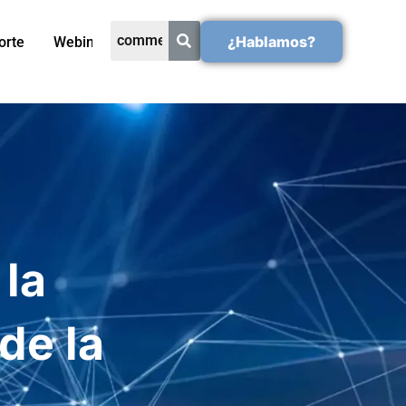
¿Hablamos?
orte
Webinars
la
de la