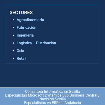
SECTORES
Agroalimentario
Fabricación
Ingeniería
Logística – Distribución
Ocio
Retail
Consultora Informática en Sevilla
Especialistas Microsoft Dynamics 365 Business Central /
Navision Sevilla
Especialistas en ERP en Andalucía