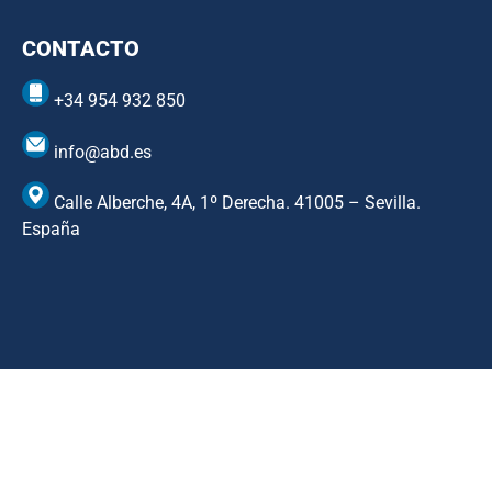
CONTACTO
+34 954 932 850
info@abd.es
Calle Alberche, 4A, 1º Derecha. 41005 – Sevilla.
España
Copyright © ABD Informática, S.L
AVISO LEGAL
–
POLÍTICA DE COOKIES
–
POLÍTICA DE
PRIVACIDAD