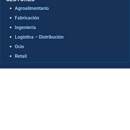
Agroalimentario
Fabricación
Ingeniería
Logística – Distribución
Ocio
Retail
Consultora Informática en Sevilla
Especialistas Microsoft Dynamics 365 Business Central /
Navision Sevilla
Especialistas en ERP en Andalucía
Copyright © ABD Informática, S.L
AVISO LEGAL
–
POLÍTICA DE COOKIES
–
POLÍTICA DE
PRIVACIDAD