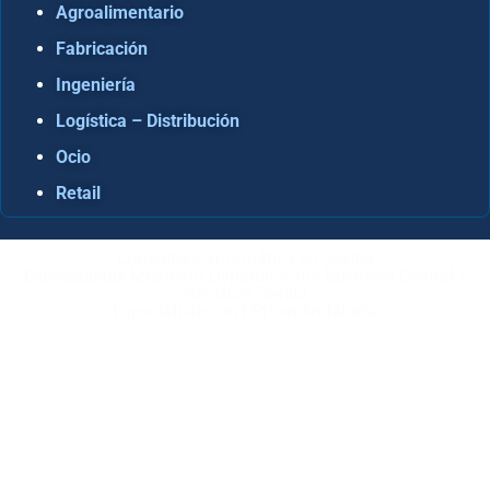
Agroalimentario
Fabricación
Ingeniería
Logística – Distribución
Ocio
Retail
Consultora Informática en Sevilla
Especialistas Microsoft Dynamics 365 Business Central /
Navision Sevilla
Especialistas en ERP en Andalucía
Copyright © ABD Informática, S.L
AVISO LEGAL
–
POLÍTICA DE COOKIES
–
POLÍTICA DE
PRIVACIDAD