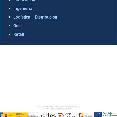
Ingeniería
Logística – Distribución
Ocio
Retail
Consultora Informática en Sevilla
Especialistas Microsoft Dynamics 365 Business Central /
Navision Sevilla
Especialistas en ERP en Andalucía
Copyright © ABD Informática, S.L
AVISO LEGAL
–
POLÍTICA DE COOKIES
–
POLÍTICA DE
PRIVACIDAD