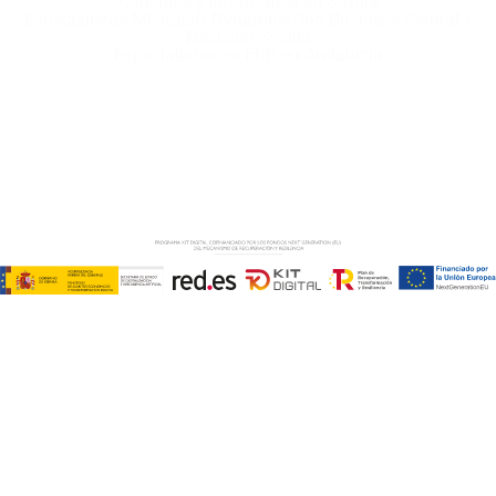
Consultora Informática en Sevilla
Especialistas Microsoft Dynamics 365 Business Central /
Navision Sevilla
Especialistas en ERP en Andalucía
Copyright © ABD Informática, S.L
AVISO LEGAL
–
POLÍTICA DE COOKIES
–
POLÍTICA DE
PRIVACIDAD