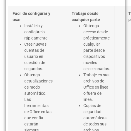
Fácil de configurar y
Trabaje desde
T
usar
cualquier parte
p
Instálelo y
Obtenga
configúrelo
acceso desde
rápidamente.
prácticamente
Cree nuevas
cualquier
cuentas de
parte desde
usuario en
dispositivos
cuestión de
móviles
segundos.
seleccionados.
Obtenga
Trabaje en sus
actualizaciones
archivos de
de modo
Office en línea
automático.
o fuera de
Las
línea.
herramientas
Copias de
de Office en las
seguridad
que confía
automáticas
estarán
de todos sus
siempre
archivos.