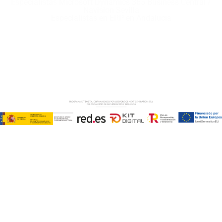
Especialistas Microsoft Dynamics 365 Business Central /
Navision Sevilla
Especialistas en ERP en Andalucía
Copyright © ABD Informática, S.L
AVISO LEGAL
–
POLÍTICA DE COOKIES
–
POLÍTICA DE
PRIVACIDAD