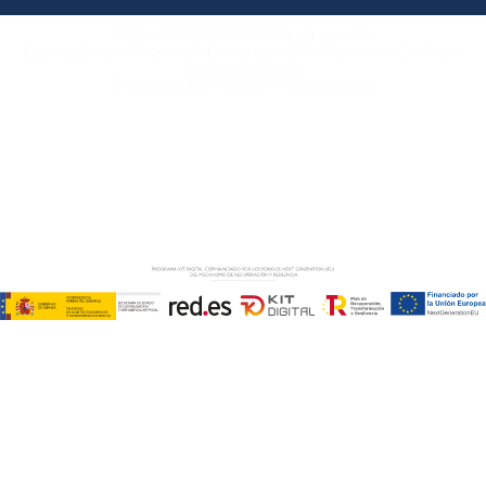
Consultora Informática en Sevilla
Especialistas Microsoft Dynamics 365 Business Central /
Navision Sevilla
Especialistas en ERP en Andalucía
Copyright © ABD Informática, S.L
AVISO LEGAL
–
POLÍTICA DE COOKIES
–
POLÍTICA DE
PRIVACIDAD