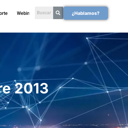
¿Hablamos?
orte
Webinars
re 2013