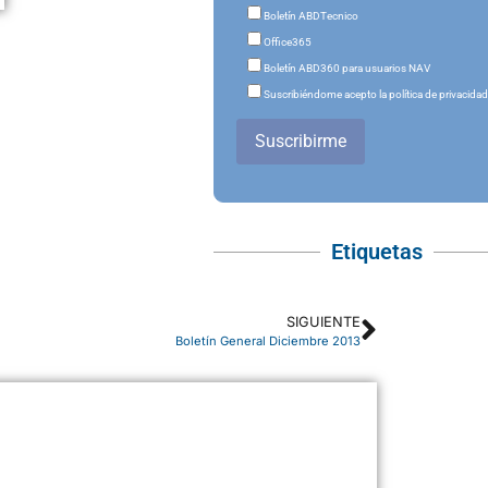
Boletín ABDTecnico
Office365
Boletín ABD360 para usuarios NAV
Suscribiéndome acepto la política de privacida
Suscribirme
Etiquetas
SIGUIENTE
Boletín General Diciembre 2013