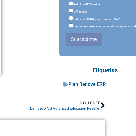
Boletín ABDTecnico
Office365
Boletín ABD360 para usuarios NAV
Suscribiéndome acepto la política de privacida
Suscribirme
Etiquetas
Plan Renove ERP
SIGUIENTE
De nuevo MS Autorized Education Reseller