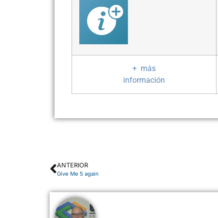
+ más
información
ANTERIOR
Give Me 5 again