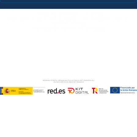
Consultora Informática en Sevilla
Especialistas Microsoft Dynamics 365 Business Central /
Navision Sevilla
Especialistas en ERP en Andalucía
Copyright © ABD Informática, S.L
AVISO LEGAL
–
POLÍTICA DE COOKIES
–
POLÍTICA DE
PRIVACIDAD