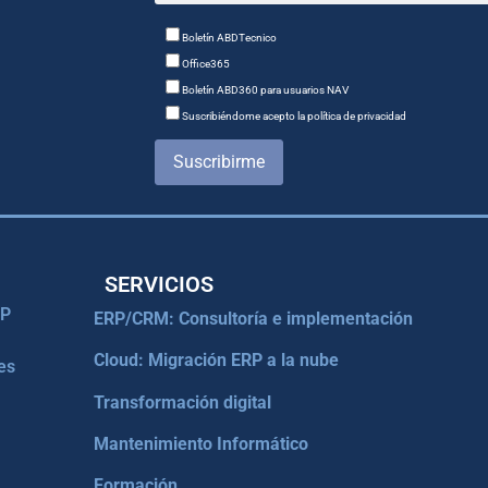
Boletín ABDTecnico
Office365
Boletín ABD360 para usuarios NAV
Suscribiéndome acepto la política de privacidad
Suscribirme
SERVICIOS
RP
ERP/CRM: Consultoría e implementación
Cloud: Migración ERP a la nube
es
Transformación digital
Mantenimiento Informático
Formación