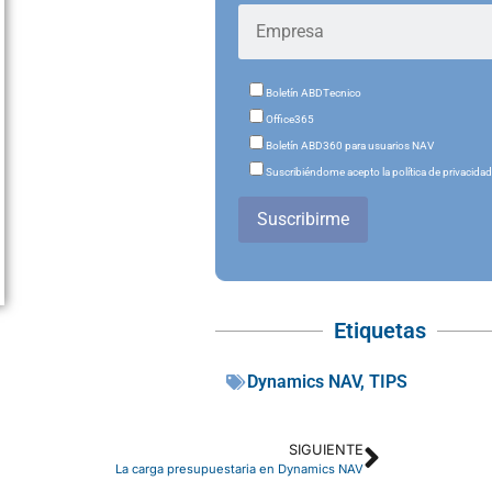
Boletín ABDTecnico
Office365
Boletín ABD360 para usuarios NAV
Suscribiéndome acepto la política de privacida
Suscribirme
Etiquetas
Dynamics NAV
,
TIPS
SIGUIENTE
La carga presupuestaria en Dynamics NAV