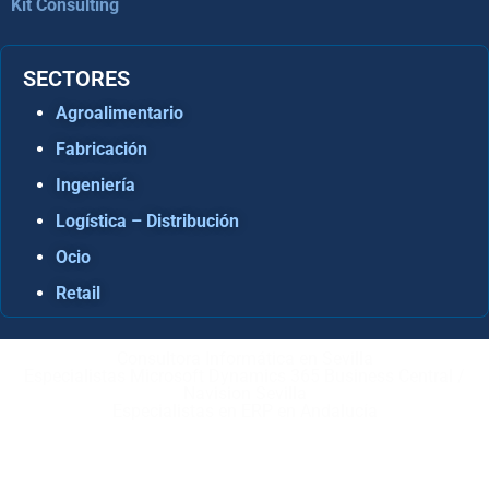
Kit Consulting
SECTORES
Agroalimentario
Fabricación
Ingeniería
Logística – Distribución
Ocio
Retail
Consultora Informática en Sevilla
Especialistas Microsoft Dynamics 365 Business Central /
Navision Sevilla
Especialistas en ERP en Andalucía
Copyright © ABD Informática, S.L
AVISO LEGAL
–
POLÍTICA DE COOKIES
–
POLÍTICA DE