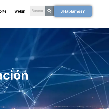
¿Hablamos?
orte
Webinars
ación