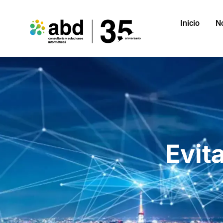
Inicio
N
Evit