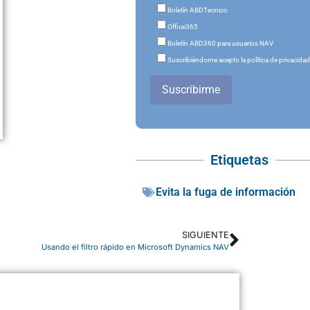
Boletín ABDTecnico
Office365
Boletín ABD360 para usuarios NAV
Suscribiéndome acepto la política de privacida
Suscribirme
Etiquetas
Evita la fuga de información
SIGUIENTE
Usando el filtro rápido en Microsoft Dynamics NAV