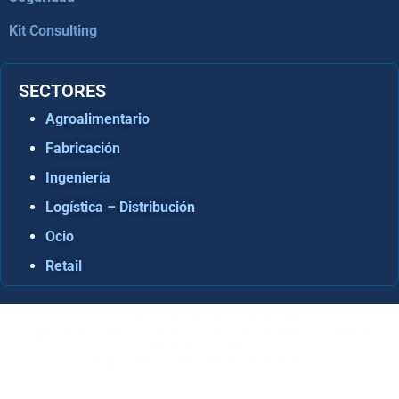
Kit Consulting
SECTORES
Agroalimentario
Fabricación
Ingeniería
Logística – Distribución
Ocio
Retail
Consultora Informática en Sevilla
Especialistas Microsoft Dynamics 365 Business Central /
Navision Sevilla
Especialistas en ERP en Andalucía