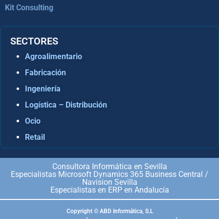
Kit Consulting
SECTORES
Agroalimentario
Fabricación
Ingeniería
Logística – Distribución
Ocio
Retail
Consultora Informática en Sevilla
Especialistas Microsoft Dynamics 365 Business Central /
Navision Sevilla
Especialistas en ERP en Andalucía
Copyright © ABD Informática, S.L