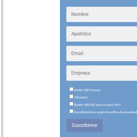
Boletín ABDTecnico
Office365
Boletín ABD360 para usuarios NAV
Suscribiéndome acepto la política de privacida
Suscribirme