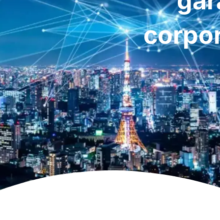
gar
corpor