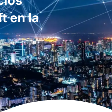
cios
t en la