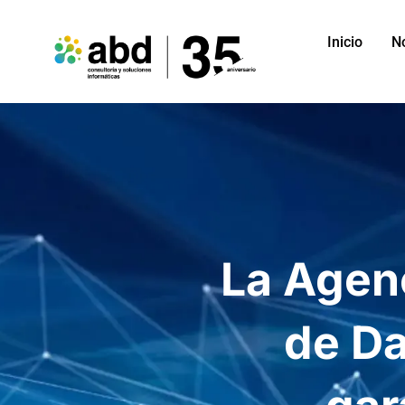
Inicio
N
La Agen
de Da