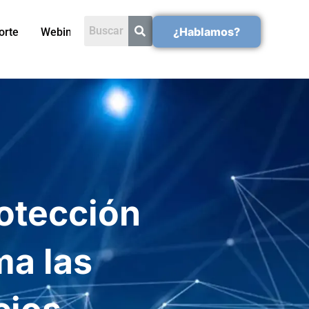
¿Hablamos?
orte
Webinars
otección
ma las