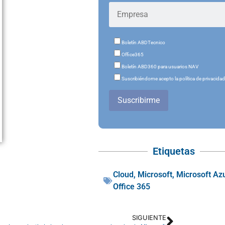
Boletín ABDTecnico
Office365
Boletín ABD360 para usuarios NAV
Suscribiéndome acepto la política de privacida
Suscribirme
Etiquetas
Cloud
,
Microsoft
,
Microsoft Az
Office 365
SIGUIENTE