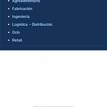
Agroalimentario
Fabricación
Ingeniería
Logística – Distribución
Ocio
Retail
Consultora Informática en Sevilla
Especialistas Microsoft Dynamics 365 Business Central /
Navision Sevilla
Especialistas en ERP en Andalucía
Copyright © ABD Informática, S.L
AVISO LEGAL
–
POLÍTICA DE COOKIES
–
POLÍTICA DE
PRIVACIDAD