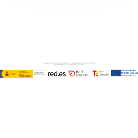
Especialistas Microsoft Dynamics 365 Business Central /
Navision Sevilla
Especialistas en ERP en Andalucía
Copyright © ABD Informática, S.L
AVISO LEGAL
–
POLÍTICA DE COOKIES
–
POLÍTICA DE
PRIVACIDAD