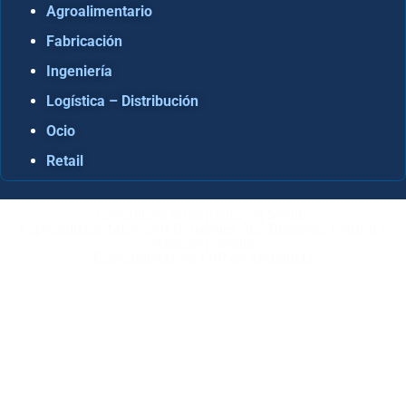
Agroalimentario
Fabricación
Ingeniería
Logística – Distribución
Ocio
Retail
Consultora Informática en Sevilla
Especialistas Microsoft Dynamics 365 Business Central /
Navision Sevilla
Especialistas en ERP en Andalucía
Copyright © ABD Informática, S.L
AVISO LEGAL
–
POLÍTICA DE COOKIES
–
POLÍTICA DE
PRIVACIDAD