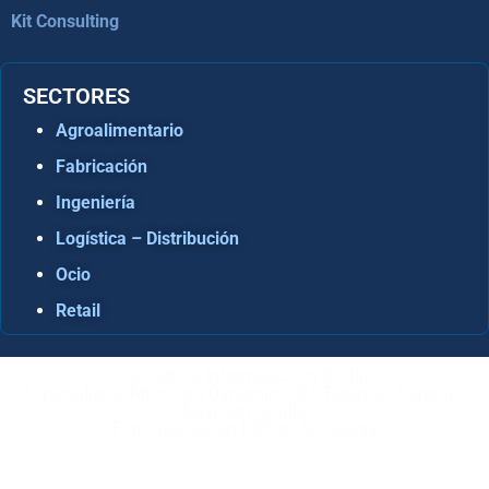
Kit Consulting
SECTORES
Agroalimentario
Fabricación
Ingeniería
Logística – Distribución
Ocio
Retail
Consultora Informática en Sevilla
Especialistas Microsoft Dynamics 365 Business Central /
Navision Sevilla
Especialistas en ERP en Andalucía
Copyright © ABD Informática, S.L